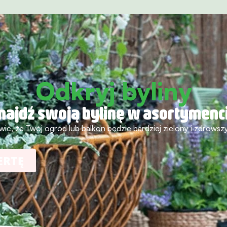
Odkryj byliny
najdź swoją bylinę w asortymenc
wić, że Twój ogród lub balkon będzie bardziej zielony i zdrowszy
ERTĘ