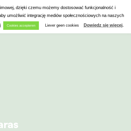
nonimowej, dzięki czemu możemy dostosować funkcjonalność i
Szukaj
, aby umożliwić integrację mediów społecznościowych na naszych
oślinach
O nas
j
Dowiedz się więcej
.
Liever geen cookies
Cookies accepteren
aras