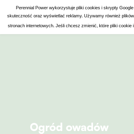
Przejdź
Polski
Dla profesjonalistów
Media filer
Kontakt
Perennial Power wykorzystuje pliki cookies i skrypty Goog
do
skuteczność oraz wyświetlać reklamy. Używamy również plików c
Ucz się i rozwijaj
treści
stronach internetowych. Jeśli chcesz zmienić, które pliki cook
Ogród owadów