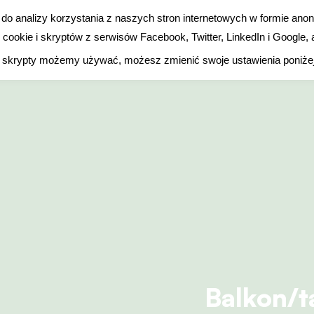
le do analizy korzystania z naszych stron internetowych w formie a
ookie i skryptów z serwisów Facebook, Twitter, LinkedIn i Google
Ogrodowe inspiracje
Odkryj rośliny
Rozmowa o r
ie i skrypty możemy używać, możesz zmienić swoje ustawienia poniże
Balkon/t