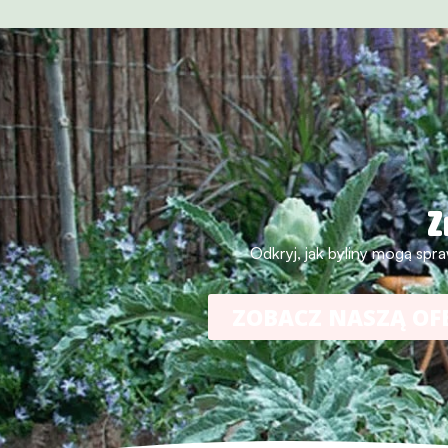
Z
Odkryj, jak byliny mogą spra
ZOBACZ NASZĄ OF