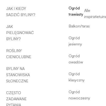
Ogród
JAK I KIEDY
Alle
trawiasty
SADZIĆ BYLINY?
inspiratietui
Balkon/taras
JAK
PIELĘGNOWAĆ
Ogród
BYLINY?
jesienny
ROŚLINY
Ogród
CIENIOLUBNE
owadów
BYLINY NA
Ogród
STANOWISKA
klasyczny
SŁONECZNE
Ogród
CZĘSTO
nowoczesny
ZADAWANE
PYTANIA