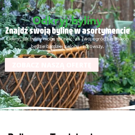
Odkryj byliny
Znajdź swoją bylinę w asortymencie
Odkryj, jak byliny mogą sprawić, że Twój ogród lub balkon
będzie bardziej zielony i zdrowszy.
ZOBACZ NASZĄ OFERTĘ