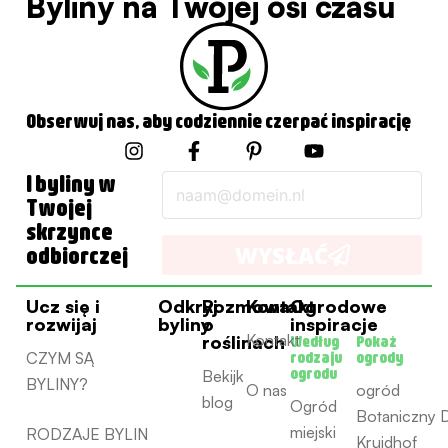
Byliny na Twojej osi czasu
Obserwuj nas, aby codziennie czerpać inspirację
I
F
P
Y
n
a
i
o
s
c
n
u
I byliny w
E-
t
e
t
t
Twojej
mail
a
b
e
u
skrzynce
g
o
r
b
WYSŁAĆ
odbiorczej
r
o
e
e
a
k
s
m
-
t
Ucz się i
Odkryj
Rozmowa
Kontakt
Ogrodowe
f
-
rozwijaj
byliny
o
inspiracje
p
Kontakt
roślinach
Według
Pokaż
CZYM SĄ
rodzaju
ogrody
ogrodu
Bekijk
BYLINY?
O nas
ogród
blog
Ogród
Botaniczny 
miejski
RODZAJE BYLIN
Kruidhof