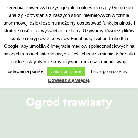
Przejdź
Polski
Perennial Power wykorzystuje pliki cookies i skrypty Google do
do
analizy korzystania z naszych stron internetowych w formie
Flyout
treści
Menu
anonimowej, dzięki czemu możemy dostosować funkcjonalność i
skuteczność oraz wyświetlać reklamy. Używamy również plików
Szukaj
cookie i skryptów z serwisów Facebook, Twitter, LinkedIn i
Google, aby umożliwić integrację mediów społecznościowych na
naszych stronach internetowych. Jeśli chcesz zmienić, które pliki
cookie i skrypty możemy używać, możesz zmienić swoje
ustawienia poniżej
Liever geen cookies
Cookies accepteren
Dowiedz się więcej
.
Ogród trawiasty